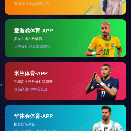
下一页
尾页
让真实触手可及
TELLYES VIRTUALLY REAL
股票代码 ：
833047
地址：天津市华苑产业区海泰西路18号西6-A座2F、3F
邮编：300384
电话：4006-355-510
022-83711066
传真：022-83711065
Email：tellyes@tellyes.com