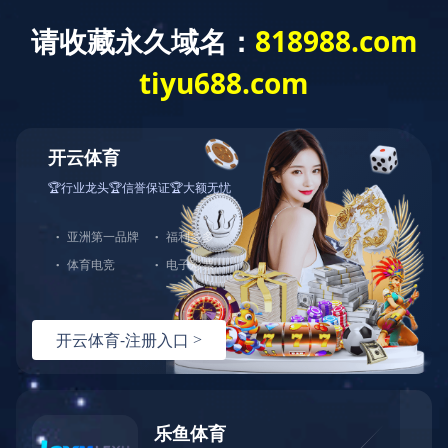
产品中心
查看其他分类
护理系列
女性导尿模型
型号： No.TY1826.2
静脉输液臂V